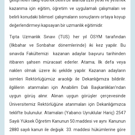
gelişmeleri takip ederek belirli bir alanda özel yetki ve yetenek
kazanma için eğitim, öğretim ve uygulamalı çalışmaları ve
belirli konudaki bilimsel çalışmaların sonuçlarını ortaya koyup
değerlendirmeyi kapsayan bir uzmanlık eğitimidir.
Tıpta Uzmanlık Sınavı (TUS) her yıl ÖSYM tarafından
(İlkbahar ve Sonbahar dönemlerinde) iki kez yapılır. Bu
sınavda Fakültemizi kazanan adaylar başvuru tarihinden
itibaren şahsen müracaat ederler. Atama; İlk defa veya
naklen olmak üzere iki şekilde yapılır. Kazanan adayların
isimleri Rektörlüğümüz aracılığı ile Dekanlığımıza bildirilir.
ilgililerin atanmaları için Anabilim Dalı Başkanlıkları’ndan
uygun görüş alınır. Alınan uygun görüşler çerçevesinde
Üniversitemiz Rektörlüğüne atanmaları için Dekanlığımızca
teklifte bulunulur. Atamaları (Yabancı Uyruklular Hariç) 2547
Sayılı Yüksek Öğretim Kanunun 50.maddesi ve aynı Kanunun
2880 sayılı kanun ile değişik 33. maddesi hükümlerine göre