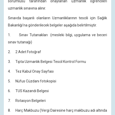
sorumlusu tarafından onaylanan uzmanlık öğrencileri
uzmanlık sınavına alınır.
Sınavda başarılı olanların Uzmanlıklarının tescili için Sağlık
Bakanlığı’na gönderilecek belgeler aşağıda belirtilmiştir.
1. Sınav Tutanakları (mesleki bilgi, uygulama ve beceri
sınav tutanağı)
2. 2 Adet Fotoğraf
3. Tıpta Uzmanlık Belgesi Tescil Kontrol Formu
4. Tez Kabul Onay Sayfası
5. Nüfus Cüzdanı fotokopisi
6. TUS Kazandı Belgesi
7. Rotasyon Belgeleri
8. Harç Makbuzu (Vergi Dairesine harç makbuzu adı altında