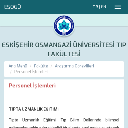
ESOGÜ
TR
|
EN
Toggl
navig
ESKİŞEHİR OSMANGAZİ ÜNİVERSİTESİ TIP
FAKÜLTESİ
Ana Menü
Fakülte
Araştırma Görevlileri
Personel İşlemleri
Personel İşlemleri
TIPTA UZMANLIK EĞİTİMİ
Tıpta Uzmanlık Eğitimi; Tıp Bilim Dallarında bilimsel