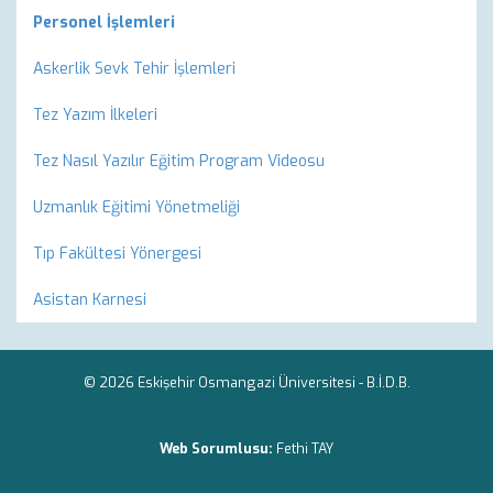
Personel İşlemleri
Askerlik Sevk Tehir İşlemleri
Tez Yazım İlkeleri
Tez Nasıl Yazılır Eğitim Program Videosu
Uzmanlık Eğitimi Yönetmeliği
Tıp Fakültesi Yönergesi
Asistan Karnesi
© 2026 Eskişehir Osmangazi Üniversitesi -
B.İ.D.B.
Web Sorumlusu:
Fethi TAY