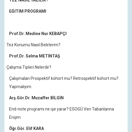
TEZ NASIL YAZILIR?
EĞİTİM PROGRAMI
Prof.Dr. Medine Nur KEBAPÇI
Tez Konumu Nasıl Belirlerim?
Prof.Dr. Selma METİNTAŞ
ışma Tipleri Nelerdir?
Çalışmaları Prospektif kohort mu? Retrospektif kohort mu?
Yapmalıyım.
Arş.Gör.Dr. Muzaffer BİLGİN
End-note programı ne işe yarar? ESOGÜ Veri Tabanlarına
Erişim
Öğr.Gör. Elif KARA