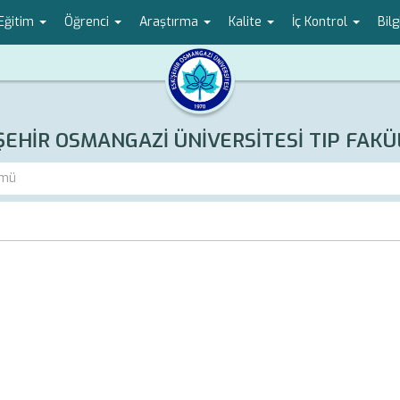
Eğitim
Öğrenci
Araştırma
Kalite
İç Kontrol
Bilg
ŞEHİR OSMANGAZİ ÜNİVERSİTESİ TIP FAKÜ
ümü