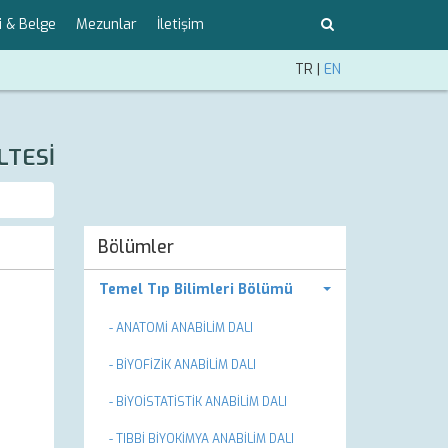
i & Belge
Mezunlar
İletişim
TR
|
EN
LTESİ
Bölümler
Temel Tıp Bilimleri Bölümü
- ANATOMİ ANABİLİM DALI
- BİYOFİZİK ANABİLİM DALI
- BİYOİSTATİSTİK ANABİLİM DALI
- TIBBİ BİYOKİMYA ANABİLİM DALI