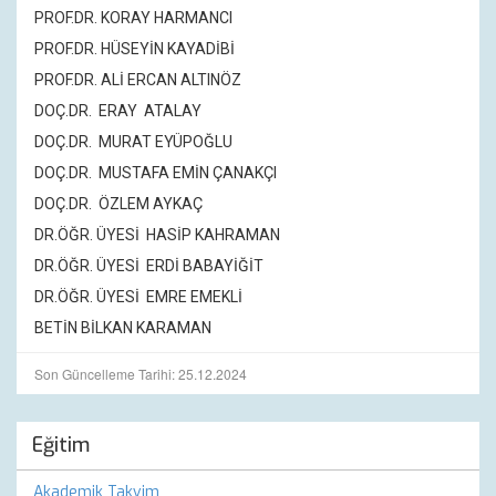
PROF.DR.
KORAY HARMANCI
PROF.DR.
HÜSEYİN KAYADİBİ
PROF.DR. ALİ ERCAN ALTINÖZ
DOÇ.DR. ERAY ATALAY
DOÇ.DR. MURAT EYÜPOĞLU
DOÇ.DR. MUSTAFA EMİN ÇANAKÇI
DOÇ.DR. ÖZLEM AYKAÇ
DR.ÖĞR. ÜYESİ HASİP KAHRAMAN
DR.ÖĞR. ÜYESİ ERDİ BABAYİĞİT
DR.ÖĞR. ÜYESİ
EMRE EMEKLİ
BETİN BİLKAN KARAMAN
Son Güncelleme Tarihi: 25.12.2024
Eğitim
Akademik Takvim