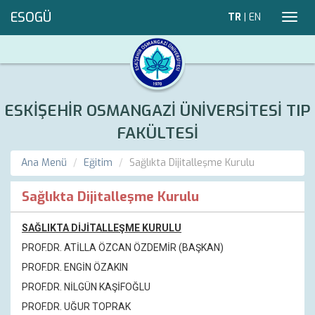
ESOGÜ
TR
|
EN
Toggl
navig
ESKİŞEHİR OSMANGAZİ ÜNİVERSİTESİ TIP
FAKÜLTESİ
Ana Menü
Eğitim
Sağlıkta Dijitalleşme Kurulu
Sağlıkta Dijitalleşme Kurulu
SAĞLIKTA DİJİTALLEŞME KURULU
PROF.DR. ATİLLA ÖZCAN ÖZDEMİR (BAŞKAN)
PROF.DR. ENGİN ÖZAKIN
PROF.DR.
NİLGÜN KAŞİFOĞLU
PROF.DR.
UĞUR TOPRAK