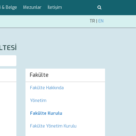
i & Belge
Mezunlar
İletişim
TR
|
EN
LTESİ
Fakülte
Fakülte Hakkında
Yönetim
Fakülte Kurulu
Fakülte Yönetim Kurulu