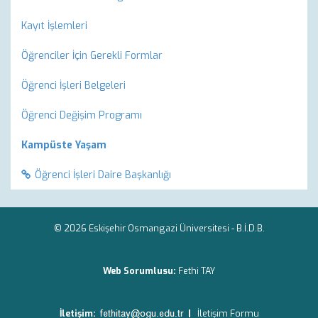
Kayıt İşlemleri
Öğrenciler İçin Gerekli Formlar
Öğrenci İşleri Belgeleri
Öğrenci Değişim Programı
Kampüste Yaşam
Öğrenci İşleri Daire Başkanlığı
© 2026 Eskişehir Osmangazi Üniversitesi -
B.İ.D.B.
Web Sorumlusu:
Fethi TAY
İletişim:
|
İletişim Formu