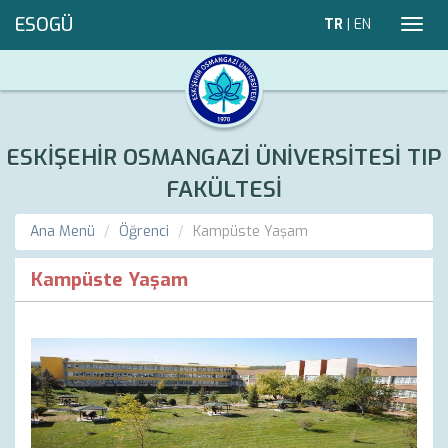
ESOGÜ
TR
|
EN
Toggl
navig
ESKİŞEHİR OSMANGAZİ ÜNİVERSİTESİ TIP
FAKÜLTESİ
Ana Menü
Öğrenci
Kampüste Yaşam
Kampüste Yaşam