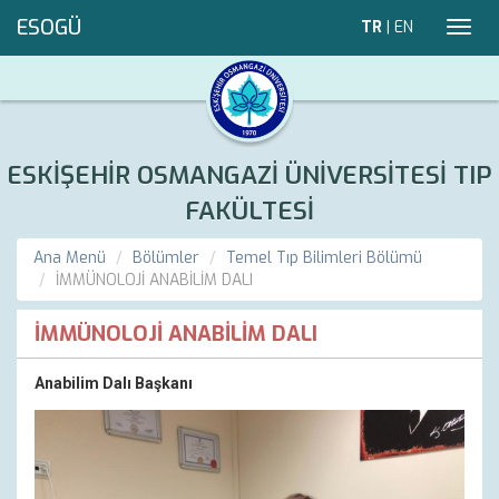
ESOGÜ
TR
|
EN
Toggl
navig
ESKİŞEHİR OSMANGAZİ ÜNİVERSİTESİ TIP
FAKÜLTESİ
Ana Menü
Bölümler
Temel Tıp Bilimleri Bölümü
İMMÜNOLOJİ ANABİLİM DALI
İMMÜNOLOJİ ANABİLİM DALI
Anabilim Dalı Başkanı