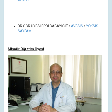
DR.ÖĞR.ÜYESİ
ERDİ BABAYİĞİT /
AVESİS
/
YÖKSİS
SAYFAM
Misafir Öğretim Üyesi