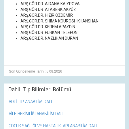
ARŞ.GÖR.DR. AIDANA KAIYPOVA
ARŞ.GÖR.DR. ATABERK AKYÜZ
ARŞ.GÖR.DR. HIZIR ÖZDEMİR
ARŞ.GÖR.DR.
SHIMA KOUROSH KHANSHAN
ARŞ.GÖR.DR. KEREM APAYDIN
ARŞ.GÖR.DR. FURKAN TELEFON
ARŞ.GÖR.DR. NAZLIHAN DURAN
Son Güncelleme Tarihi: 5.08.2026
Dahili Tıp Bilimleri Bölümü
ADLİ TIP ANABİLİM DALI
AİLE HEKİMLİĞİ ANABİLİM DALI
ÇOCUK SAĞLIĞI VE HASTALIKLARI ANABİLİM DALI