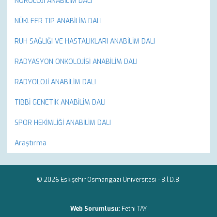
NÖROLOJİ ANABİLİM DALI
NÜKLEER TIP ANABİLİM DALI
RUH SAĞLIĞI VE HASTALIKLARI ANABİLİM DALI
RADYASYON ONKOLOJİSİ ANABİLİM DALI
RADYOLOJİ ANABİLİM DALI
TIBBİ GENETİK ANABİLİM DALI
SPOR HEKİMLİĞİ ANABİLİM DALI
Araştırma
© 2026 Eskişehir Osmangazi Üniversitesi -
B.İ.D.B.
Web Sorumlusu:
Fethi TAY