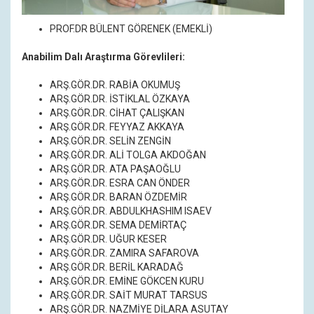
PROF.DR BÜLENT GÖRENEK (EMEKLİ)
Anabilim Dalı Araştırma Görevlileri:
ARŞ.GÖR.DR. RABİA OKUMUŞ
ARŞ.GÖR.DR. İSTİKLAL ÖZKAYA
ARŞ.GÖR.DR. CİHAT ÇALIŞKAN
ARŞ.GÖR.DR. FEYYAZ AKKAYA
ARŞ.GÖR.DR. SELİN ZENGİN
ARŞ.GÖR.DR. ALİ TOLGA AKDOĞAN
ARŞ.GÖR.DR. ATA PAŞAOĞLU
ARŞ.GÖR.DR. ESRA CAN ÖNDER
ARŞ.GÖR.DR. BARAN ÖZDEMİR
ARŞ.GÖR.DR. ABDULKHASHIM ISAEV
ARŞ.GÖR.DR. SEMA DEMİRTAÇ
ARŞ.GÖR.DR. UĞUR KESER
ARŞ.GÖR.DR. ZAMIRA SAFAROVA
ARŞ.GÖR.DR. BERİL KARADAĞ
ARŞ.GÖR.DR. EMİNE GÖKCEN KURU
ARŞ.GÖR.DR. SAİT MURAT TARSUS
ARŞ.GÖR.DR. NAZMİYE DİLARA ASUTAY