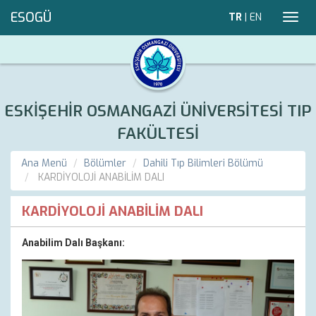
ESOGÜ
TR
|
EN
Toggl
navig
ESKİŞEHİR OSMANGAZİ ÜNİVERSİTESİ TIP
FAKÜLTESİ
Ana Menü
Bölümler
Dahili Tıp Bilimleri Bölümü
KARDİYOLOJİ ANABİLİM DALI
KARDİYOLOJİ ANABİLİM DALI
Anabilim Dalı Başkanı: