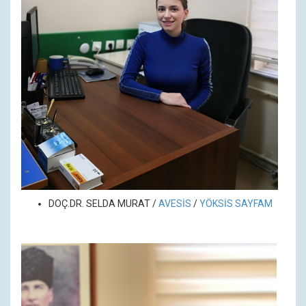
DOÇ.DR.
SELDA MURAT /
A
VESİS
/
YÖKSİS SAYFAM