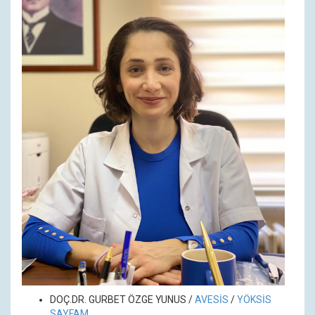
DOÇ.DR. GURBET ÖZGE YUNUS /
AVESİS
/
YÖKSİS
SAYFAM