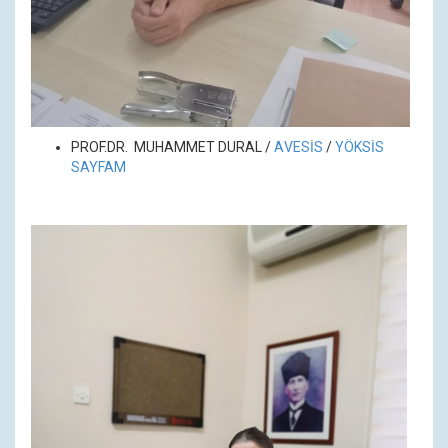
PROF.DR.
MUHAMMET DURAL
/
A
VESİS
/
YÖKSİS
SAYFAM