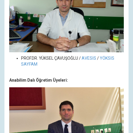
PROF.DR. YÜKSEL ÇAVUŞOĞLU /
A
VESİS
/
YÖKSİS
SAYFAM
Anabilim Dalı Öğretim Üyeleri: