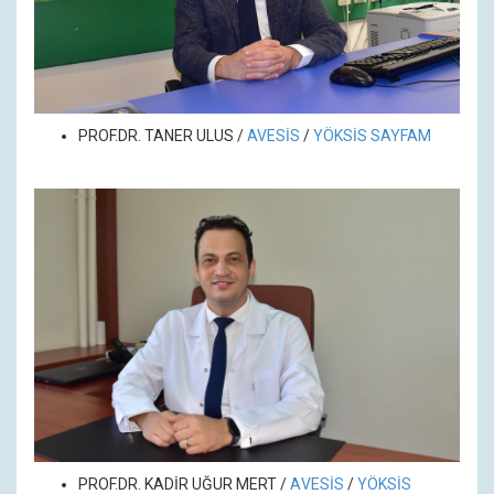
PROF.DR. TANER ULUS
/
AVESİS
/
YÖKSİS SAYFAM
PROF.DR.
KADİR UĞUR MERT
/
A
VESİS
/
YÖKSİS