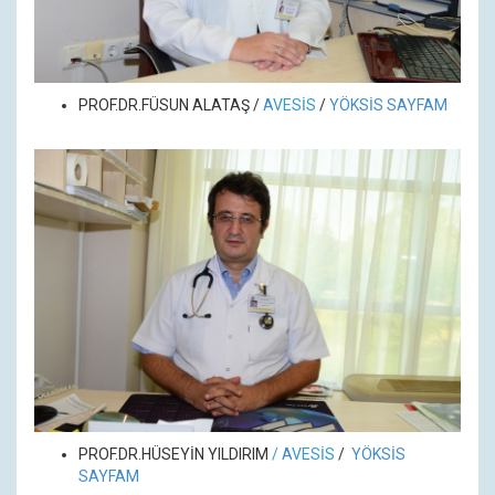
PROF.DR.FÜSUN ALATAŞ /
A
VESİS
/
YÖKSİS SAYFAM
PROF.DR.HÜSEYİN YILDIRIM
/
A
VESİS
/
YÖKSİS
SAYFAM