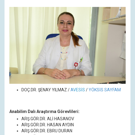
DOÇ.DR. ŞENAY YILMAZ /
A
VESİS
/
YÖKSİS SAYFAM
Anabilim Dalı Araştırma Görevlileri:
ARŞ.GÖR.DR. ALİ HASANOV
ARŞ.GÖR.DR. HASAN AYDIN
ARŞ.GÖR.DR. EBRU DURAN