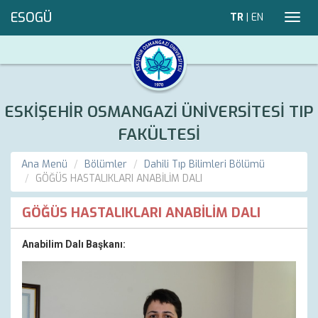
ESOGÜ
TR
|
EN
Toggl
navig
ESKİŞEHİR OSMANGAZİ ÜNİVERSİTESİ TIP
FAKÜLTESİ
Ana Menü
Bölümler
Dahili Tıp Bilimleri Bölümü
GÖĞÜS HASTALIKLARI ANABİLİM DALI
GÖĞÜS HASTALIKLARI ANABİLİM DALI
Anabilim Dalı Başkanı: