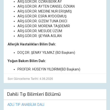
ARŞ.GÖR.DR. OZAN BERK AY
ARŞ.GÖR.DR. AYTEN CANSEL ÖZKAN
ARŞ.GÖR.DR. MEDİNE NUR ERİŞMİŞ
ARŞ.GÖR.DR. ESRA AYDOĞMUŞ
ARŞ.GÖR.DR. GİZEM TUNA EKİCİ
ARŞ.GÖR.DR. MORENA TAŞDEMİR
ARŞ.GÖR.DR. MESUDE ÜZÜM
ARŞ.GÖR.DR. ŞEYMA ASLAN
Allerjik Hastalıkları Bilim Dalı:
DOÇ.DR.
ŞENAY YILMAZ
(BD Başkanı)
Yoğun Bakım Bilim Dalı:
PROF.DR. HÜSEYİN YILDIRIM
(BD Başkanı)
Son Güncelleme Tarihi: 4.06.2026
Dahili Tıp Bilimleri Bölümü
ADLİ TIP ANABİLİM DALI