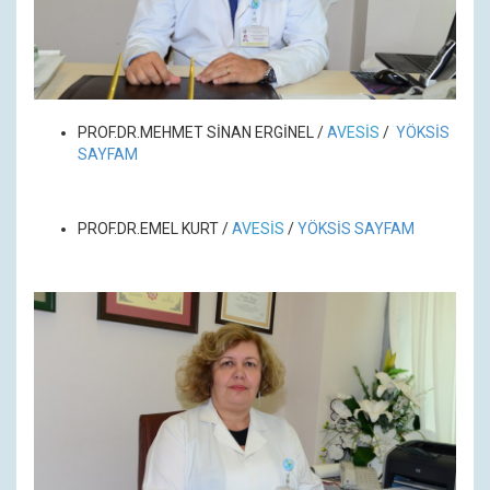
PROF.DR.MEHMET SİNAN ERGİNEL /
A
VESİS
/
YÖKSİS
SAYFAM
PROF.DR.EMEL KURT /
A
VESİS
/
YÖKSİS SAYFAM