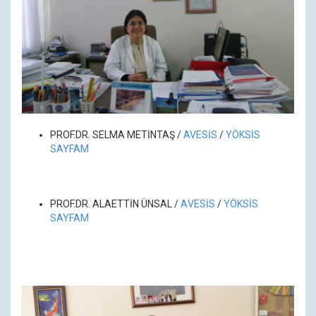
PROF.DR. SELMA METİNTAŞ /
A
VESİS
/
YÖKSİS
SAYFAM
PROF.DR. ALAETTİN ÜNSAL /
A
VESİS
/
YÖKSİS
SAYFAM