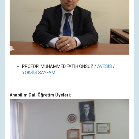
PROF.DR. MUHAMMED FATİH ÖNSÜZ
/
A
VESİS
/
YÖKSİS SAYFAM
Anabilim Dalı Öğretim Üyeleri: