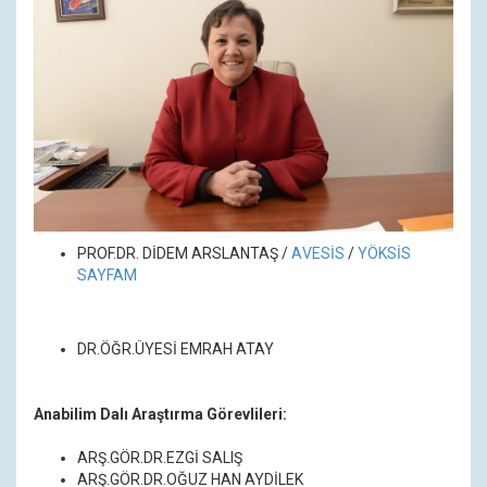
PROF.DR. DİDEM ARSLANTAŞ
/
A
VESİS
/
YÖKSİS
SAYFAM
DR.ÖĞR.ÜYESİ EMRAH ATAY
Anabilim Dalı Araştırma Görevlileri:
ARŞ.GÖR.DR.EZGİ SALIŞ
ARŞ.GÖR.DR.OĞUZ HAN AYDİLEK