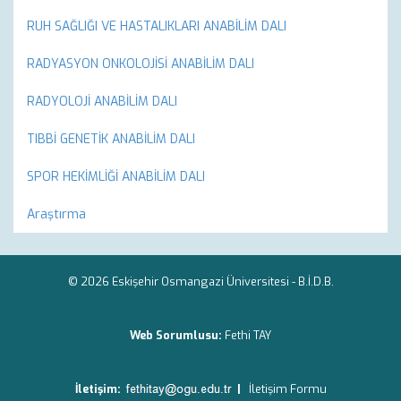
RUH SAĞLIĞI VE HASTALIKLARI ANABİLİM DALI
RADYASYON ONKOLOJİSİ ANABİLİM DALI
RADYOLOJİ ANABİLİM DALI
TIBBİ GENETİK ANABİLİM DALI
SPOR HEKİMLİĞİ ANABİLİM DALI
Araştırma
© 2026 Eskişehir Osmangazi Üniversitesi -
B.İ.D.B.
Web Sorumlusu:
Fethi TAY
İletişim:
|
İletişim Formu