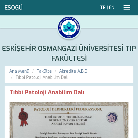
ESOGÜ
TR
|
EN
Toggl
navig
ESKİŞEHİR OSMANGAZİ ÜNİVERSİTESİ TIP
FAKÜLTESİ
Ana Menü
Fakülte
Akredite A.B.D.
Tıbbi Patoloji Anabilim Dalı
Tıbbi Patoloji Anabilim Dalı