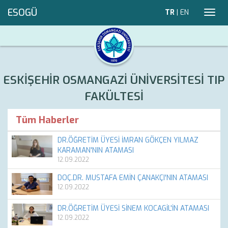
ESOGÜ
TR
|
EN
Toggl
navig
ESKİŞEHİR OSMANGAZİ ÜNİVERSİTESİ TIP
FAKÜLTESİ
Tüm Haberler
DR.ÖĞRETİM ÜYESİ İMRAN GÖKÇEN YILMAZ
KARAMAN'NIN ATAMASI
12.09.2022
DOÇ.DR. MUSTAFA EMİN ÇANAKÇI'NIN ATAMASI
12.09.2022
DR.ÖĞRETİM ÜYESİ SİNEM KOCAGİL'İN ATAMASI
12.09.2022