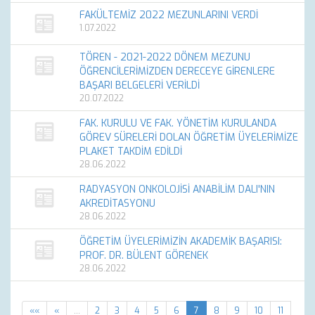
FAKÜLTEMİZ 2022 MEZUNLARINI VERDİ
1.07.2022
TÖREN - 2021-2022 DÖNEM MEZUNU
ÖĞRENCİLERİMİZDEN DERECEYE GİRENLERE
BAŞARI BELGELERİ VERİLDİ
20.07.2022
FAK. KURULU VE FAK. YÖNETİM KURULANDA
GÖREV SÜRELERİ DOLAN ÖĞRETİM ÜYELERİMİZE
PLAKET TAKDİM EDİLDİ
28.06.2022
RADYASYON ONKOLOJİSİ ANABİLİM DALI'NIN
AKREDİTASYONU
28.06.2022
ÖĞRETİM ÜYELERİMİZİN AKADEMİK BAŞARISI:
PROF. DR. BÜLENT GÖRENEK
28.06.2022
««
«
…
2
3
4
5
6
7
8
9
10
11