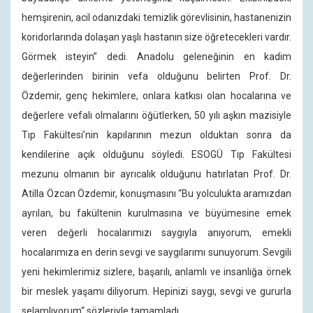
hemşirenin, acil odanızdaki temizlik görevlisinin, hastanenizin
koridorlarında dolaşan yaşlı hastanın size öğretecekleri vardır.
Görmek isteyin” dedi. Anadolu geleneğinin en kadim
değerlerinden birinin vefa olduğunu belirten Prof. Dr.
Özdemir, genç hekimlere, onlara katkısı olan hocalarına ve
değerlere vefalı olmalarını öğütlerken, 50 yılı aşkın mazisiyle
Tıp Fakültesi’nin kapılarının mezun olduktan sonra da
kendilerine açık olduğunu söyledi. ESOGÜ Tıp Fakültesi
mezunu olmanın bir ayrıcalık olduğunu hatırlatan Prof. Dr.
Atilla Özcan Özdemir, konuşmasını “Bu yolculukta aramızdan
ayrılan, bu fakültenin kurulmasına ve büyümesine emek
veren değerli hocalarımızı saygıyla anıyorum, emekli
hocalarımıza en derin sevgi ve saygılarımı sunuyorum. Sevgili
yeni hekimlerimiz sizlere, başarılı, anlamlı ve insanlığa örnek
bir meslek yaşamı diliyorum. Hepinizi saygı, sevgi ve gururla
selamlıyorum“ sözleriyle tamamladı.