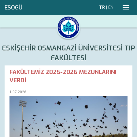
ESOGÜ
TR
|
EN
Toggl
navig
ESKİŞEHİR OSMANGAZİ ÜNİVERSİTESİ TIP
FAKÜLTESİ
FAKÜLTEMİZ 2025-2026 MEZUNLARINI
VERDİ
1.07.2026