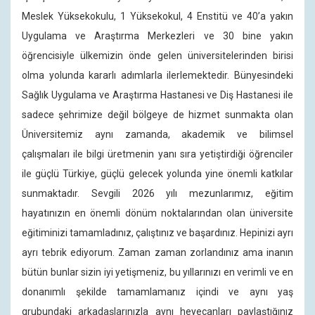
Meslek Yüksekokulu, 1 Yüksekokul, 4 Enstitü ve 40’a yakın
Uygulama ve Araştırma Merkezleri ve 30 bine yakın
öğrencisiyle ülkemizin önde gelen üniversitelerinden birisi
olma yolunda kararlı adımlarla ilerlemektedir. Bünyesindeki
Sağlık Uygulama ve Araştırma Hastanesi ve Diş Hastanesi ile
sadece şehrimize değil bölgeye de hizmet sunmakta olan
Üniversitemiz aynı zamanda, akademik ve bilimsel
çalışmaları ile bilgi üretmenin yanı sıra yetiştirdiği öğrenciler
ile güçlü Türkiye, güçlü gelecek yolunda yine önemli katkılar
sunmaktadır. Sevgili 2026 yılı mezunlarımız, eğitim
hayatınızın en önemli dönüm noktalarından olan üniversite
eğitiminizi tamamladınız, çalıştınız ve başardınız. Hepinizi ayrı
ayrı tebrik ediyorum. Zaman zaman zorlandınız ama inanın
bütün bunlar sizin iyi yetişmeniz, bu yıllarınızı en verimli ve en
donanımlı şekilde tamamlamanız içindi ve aynı yaş
grubundaki arkadaşlarınızla aynı heyecanları paylaştığınız