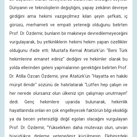
Dünyanın ve teknolojilerin değiştiğini, yapay zekânın devreye
girdiğini ama hekimi vazgeçilmez kılan şeyin şefkati, iç
görüsü, merhameti ve empati yeteneği olduğunu belirten
Prof. Dr. Özdemir, bunların bir makineye devredilemeyeceğini
vurgulayarak, bu yetkinliklerin hekimi hekim yapan özellikler
olduğunu ifade etti. Mustafa Kemal Atatürk’ün "Beni Türk
hekimlerine emanet ediniz" dediğini ve hekimler olarak bu
yolda ellerinden geleni yapmalarının gerektiğini belirten Prof.
Dr. Atilla Özcan Özdemir, yine Atatürk'ün "Hayatta en hakiki
mürşit ilimdir" sözünü de hatırlatarak “Lütfen hep çalışın ve
her nerede olursanız olun ülkeniz için çalışmayı unutmayın”
dedi. Genç hekimlere uyarıda bulunarak, hekimlik
hayatlarında onları en çok engelleyecek faktörün bilgi eksikliği
ya da beceri yetersizliği değil egoları olacağını vurgulayan
Prof. Dr. Özdemir, “Yükselirken daha mütevazı olun, unvan
büyüdükçe dinleme yeteneğiniz küçülmesin. Ekibinizdeki