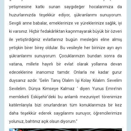
yetişmesine katkı sunan saygıdeğer hocalarımıza da
huzurlarınızda teşekkür ediyor, şükranlarımı sunuyorum.
Sevgili anne babalar, emeklerinize ve yüreklerinize sağlık, iyi
ki varsınız. Hiçbir fedakârlıktan kaçınmayarak büyük bir özveri
ile yetiştirdiğiniz evlatlarınız bugün mesleğini eline almış
yetişkin birer birey oldular. Bu vesileyle her birinize ayrı ayrı
şükranlarımı sunuyorum. Çocuklarınızın bundan sonra da
vatana, millete hayırlı bir evlat olarak yollarına devan
edeceklerine inancımız tamdır. Onlarla ne kadar gurur
duysanız azdır. ‘Gelin Tanış Olalım İşi Kolay Kılalım. Sevelim
Sevilelim. Dünya Kimseye Kalmaz ‘ diyen Yunus Emre’nin
memleketi Eskişehir’deki bu anlamlı mezuniyet törenimize
katılımlarıyla bizi onurlandıran tüm konuklarımıza bir kez
daha teşekkür ederek saygılarımı sunuyor, öğrencilerimize
yolunuz, bahtınız açık olsun diyorum.”