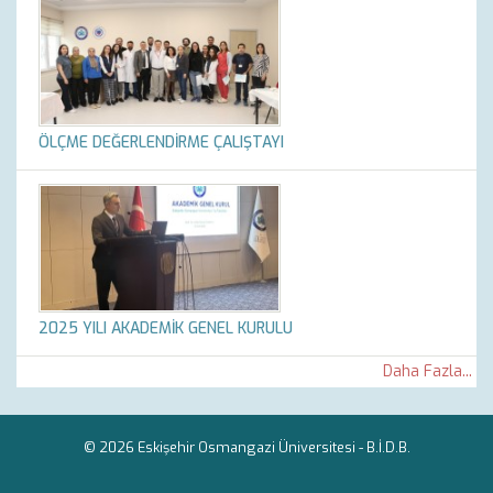
ÖLÇME DEĞERLENDİRME ÇALIŞTAYI
2025 YILI AKADEMİK GENEL KURULU
Daha Fazla...
© 2026 Eskişehir Osmangazi Üniversitesi -
B.İ.D.B.