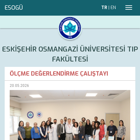
ESOGÜ
TR
|
EN
Toggl
navig
ESKİŞEHİR OSMANGAZİ ÜNİVERSİTESİ TIP
FAKÜLTESİ
ÖLÇME DEĞERLENDİRME ÇALIŞTAYI
20.05.2026